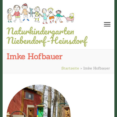
Naturkindergarten
Niebendorf-Heinsdorf
Imke Hofbauer
Startseite
>
Imke Hofbauer