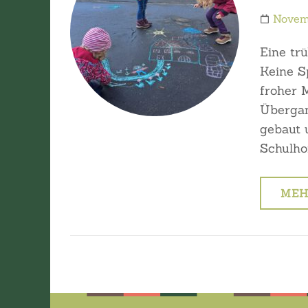
Novem
Eine tr
Keine Sp
froher 
Übergan
gebaut 
Schulho
MEH