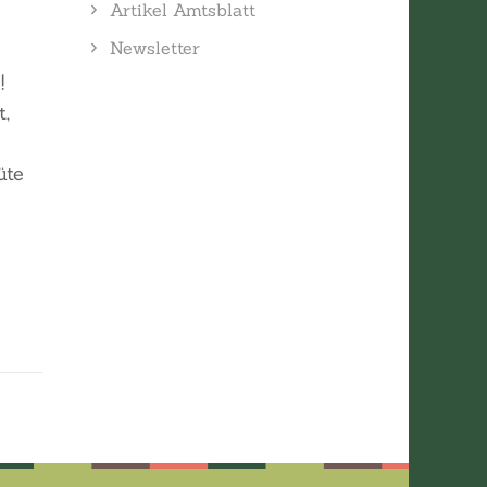
Artikel Amtsblatt
Newsletter
!
t,
üte