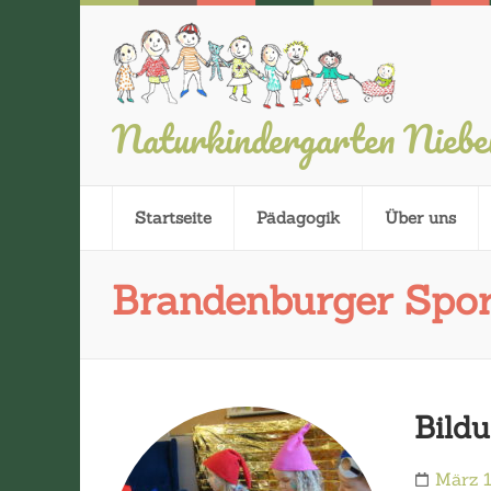
Naturkindergarten Nieb
Startseite
Pädagogik
Über uns
Brandenburger Spor
Bild
März 1