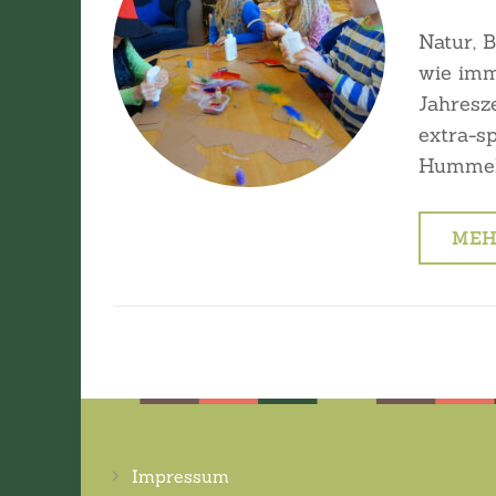
Natur, 
wie imm
Jahresz
extra-s
Hummel
MEH
Impressum